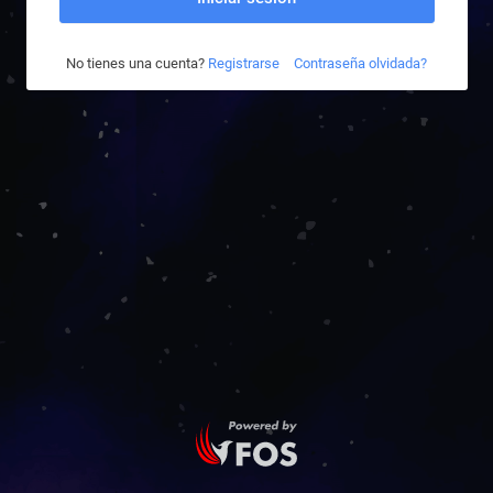
No tienes una cuenta?
Registrarse
Contraseña olvidada?